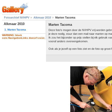
Fotoarchief NVHPV
Alkmaar 2010
Marten Tacoma
Alkmaar 2010
Marten Tacoma
1. Marten Tacoma
Deze foto's mogen door de NVHPV vrij worden gebruikt
je deze nodig, stuur dan een mail naar marten op mar
WARNING: block
Ik zou het bijzonder op prijs stellen bij elk gebruik
core.NavigationLinks doesn't exist.
vooraf anders overeengekomen.
Ook als je jezelf op een foto ziet en de foto op groo