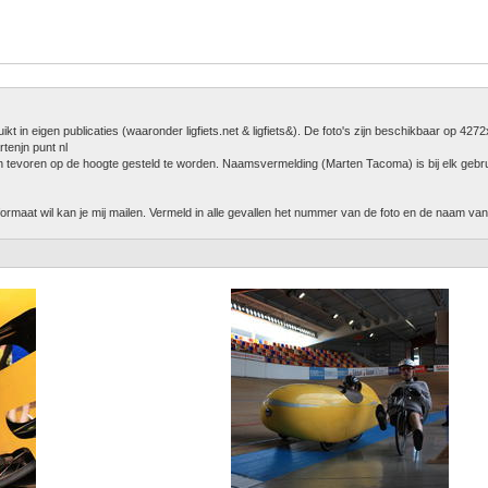
 in eigen publicaties (waaronder ligfiets.net & ligfiets&). De foto's zijn beschikbaar op 427
tenjn punt nl
 van tevoren op de hoogte gesteld te worden. Naamsvermelding (Marten Tacoma) is bij elk gebrui
t formaat wil kan je mij mailen. Vermeld in alle gevallen het nummer van de foto en de naam va