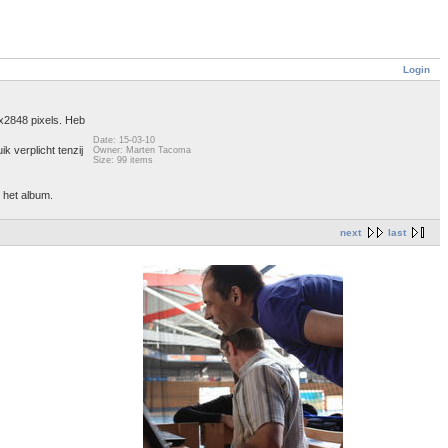
Login
2x2848 pixels. Heb
Date: 15-03-10
k verplicht tenzij
Owner: Marten Tacoma
Size: 99 items
n het album.
next
last