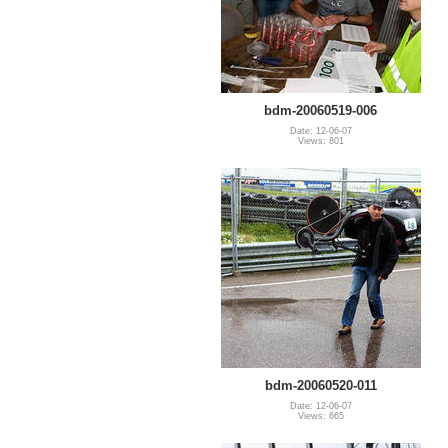
bdm-20060519-006
Date: 12-06-07
Views: 801
bdm-20060520-011
Date: 12-06-07
Views: 665