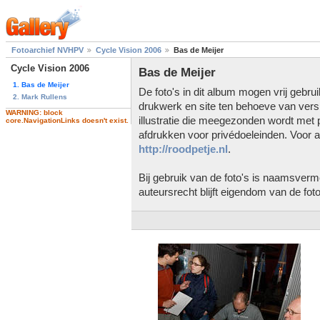
Fotoarchief NVHPV
Cycle Vision 2006
Bas de Meijer
Cycle Vision 2006
Bas de Meijer
1. Bas de Meijer
De foto's in dit album mogen vrij gebr
2. Mark Rullens
drukwerk en site ten behoeve van vers
WARNING: block
illustratie die meegezonden wordt met 
core.NavigationLinks doesn't exist.
afdrukken voor privédoeleinden. Voor a
http://roodpetje.nl
.
Bij gebruik van de foto's is naamsverme
auteursrecht blijft eigendom van de foto