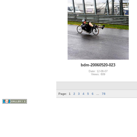
bdm-20060520-023
Date: 12-06-07
Views: 609
Page:
1
2
3
4
5
6
...
78