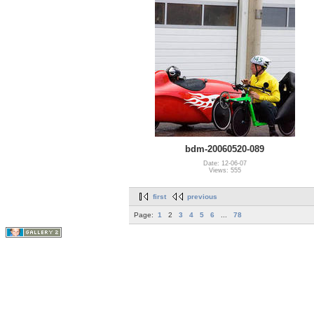
bdm-20060520-089
Date: 12-06-07
Views: 555
first
previous
Page:
1
2
3
4
5
6
...
78