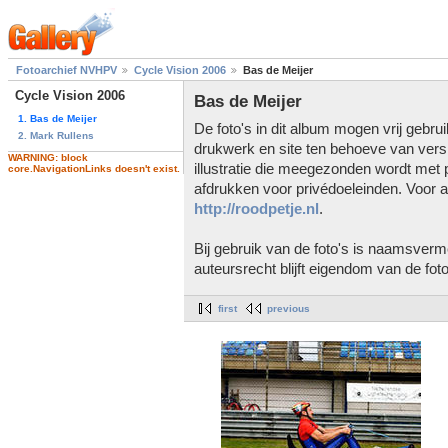
Fotoarchief NVHPV
Cycle Vision 2006
Bas de Meijer
Cycle Vision 2006
Bas de Meijer
1. Bas de Meijer
De foto's in dit album mogen vrij gebr
2. Mark Rullens
drukwerk en site ten behoeve van vers
WARNING: block
illustratie die meegezonden wordt met 
core.NavigationLinks doesn't exist.
afdrukken voor privédoeleinden. Voor a
http://roodpetje.nl
.
Bij gebruik van de foto's is naamsverme
auteursrecht blijft eigendom van de foto
first
previous