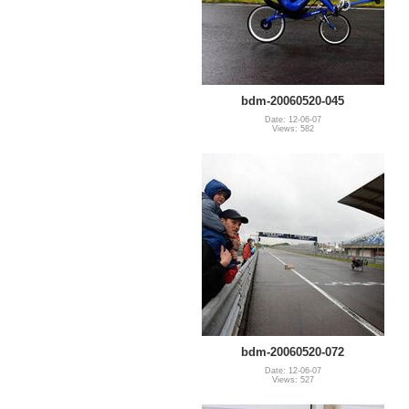
bdm-20060520-045
Date: 12-06-07
Views: 582
bdm-20060520-072
Date: 12-06-07
Views: 527