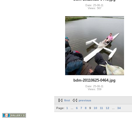
Date: 25-06-11
Views: 567
bdm-20110625-0464.jpg
Date: 25-06-11
Views: 559
first
previous
Page:
1
...
6
7
8
9
10
11
12
...
34