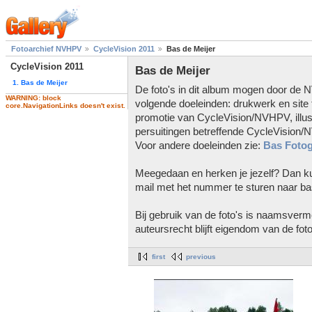
Fotoarchief NVHPV
CycleVision 2011
Bas de Meijer
CycleVision 2011
Bas de Meijer
1. Bas de Meijer
De foto's in dit album mogen door de 
WARNING: block
volgende doeleinden: drukwerk en site
core.NavigationLinks doesn't exist.
promotie van CycleVision/NVHPV, illu
persuitingen betreffende CycleVision/
Voor andere doeleinden zie:
Bas Fotog
Meegedaan en herken je jezelf? Dan kun
mail met het nummer te sturen naar bas
Bij gebruik van de foto's is naamsverme
auteursrecht blijft eigendom van de foto
first
previous