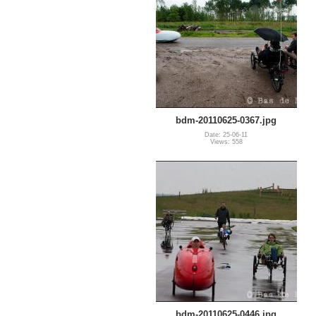
bdm-20110625-0367.jpg
Date: 25-06-11
Views: 558
bdm-20110625-0446.jpg