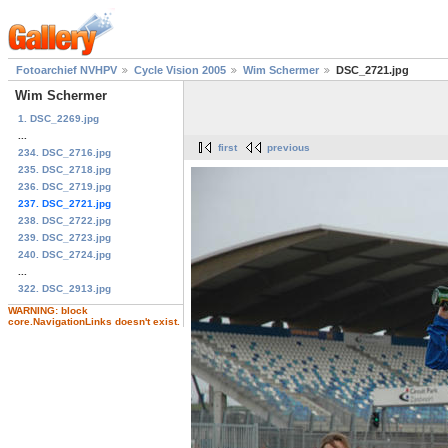
Fotoarchief NVHPV
Cycle Vision 2005
Wim Schermer
DSC_2721.jpg
Wim Schermer
1. DSC_2269.jpg
...
first
previous
234. DSC_2716.jpg
235. DSC_2718.jpg
236. DSC_2719.jpg
237. DSC_2721.jpg
238. DSC_2722.jpg
239. DSC_2723.jpg
240. DSC_2724.jpg
...
322. DSC_2913.jpg
WARNING: block
core.NavigationLinks doesn't exist.