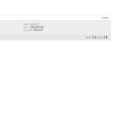
Login
Date: 12-06-07
Size:
Full size:
800x532
next
last