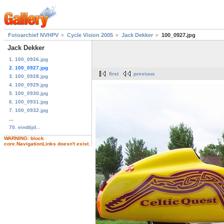
Fotoarchief NVHPV
Cycle Vision 2005
Jack Dekker
100_0927.jpg
Jack Dekker
1. 100_0926.jpg
2. 100_0927.jpg
first
previous
3. 100_0928.jpg
4. 100_0929.jpg
5. 100_0930.jpg
6. 100_0931.jpg
7. 100_0932.jpg
...
70. eindtijd...
WARNING: block
core.NavigationLinks doesn't exist.