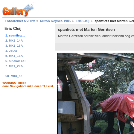
Fotoarchief NVHPV
Milton Keynes 1985
Eric Cleij
spanfiets met Marten Ger
Eric Cleij
spanfiets met Marten Gerritsen
1. spanfiets...
Marten Gerritsen bereidt zich, onder toeziend oog va
2. MK1_14A
3. MK1_16A
4. Jouta
5. MK1_18A
6. sinclair c5?
7. MK1_20A
...
58. MK6_30
WARNING: block
core.NavigationLinks doesn't exist.