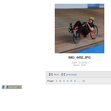
IMG_4492.JPG
Date: 21-03-10
Views: 1122
first
previous
Page:
1
2
3
4
5
6
...
11