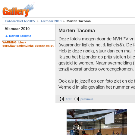
Fotoarchief NVHPV
Alkmaar 2010
Marten Tacoma
Alkmaar 2010
Marten Tacoma
1. Marten Tacoma
Deze foto's mogen door de NVHPV vrij 
WARNING: block
(waaronder ligfiets.net & ligfiets&). De
core.NavigationLinks doesn't exist.
Heb je deze nodig, stuur dan een mail 
Ik zou het bijzonder op prijs stellen bi
gesteld te worden. Naamsvermelding (Ma
tenzij vooraf anders overeengekomen.
Ook als je jezelf op een foto ziet en de 
Vermeld in alle gevallen het nummer v
first
previous