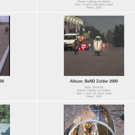
Owner: Ligfiets.net beheer
Size: 3 items (169 items total)
Views: 1910
00
Album: BeND Zolder 2000
Date: 08-04-00
Owner: Ligfiets.net beheer
Size: 1 item (26 items total)
Views: 1476