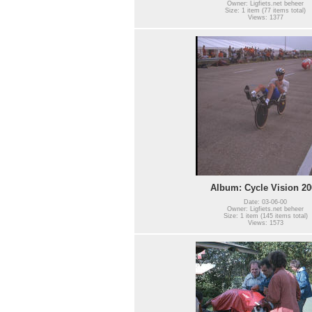
Owner: Ligfiets.net beheer
Size: 1 item (77 items total)
Views: 1377
Album: Cycle Vision 20
Date: 03-06-00
Owner: Ligfiets.net beheer
Size: 1 item (145 items total)
Views: 1573