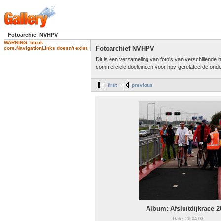
Fotoarchief NVHPV
WARNING: block
Fotoarchief NVHPV
core.NavigationLinks doesn't exist.
Dit is een verzameling van foto's van verschillend
commerciele doeleinden voor hpv-gerelateerde ond
first
previous
Album: Afsluitdijkrace 2
Date: 26-04-03