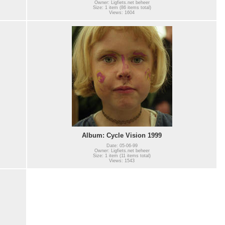
Owner: Ligfiets.net beheer
Size: 1 item (86 items total)
Views: 1604
Album: Cycle Vision 1999
Date: 05-06-99
Owner: Ligfiets.net beheer
Size: 1 item (11 items total)
Views: 1543