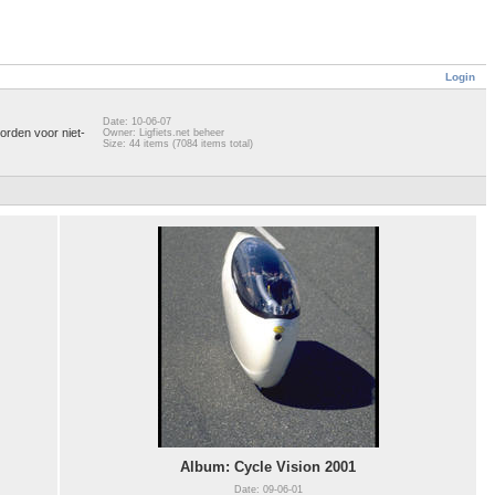
Login
Date: 10-06-07
orden voor niet-
Owner: Ligfiets.net beheer
Size: 44 items (7084 items total)
Album: Cycle Vision 2001
Date: 09-06-01