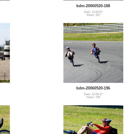
bdm-20060520-188
Date: 12-06-07
Views: 527
bdm-20060520-196
Date: 12-06-07
Views: 535