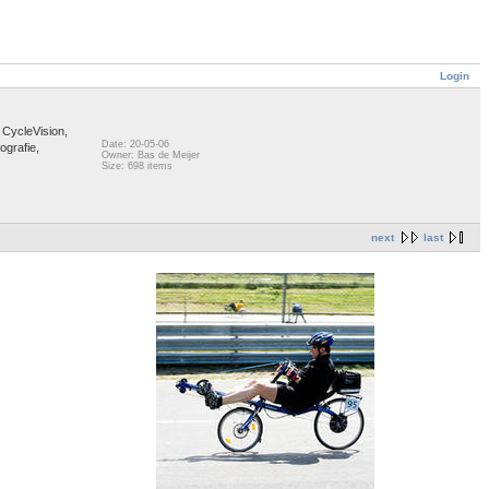
Login
 CycleVision,
Date: 20-05-06
ografie,
Owner: Bas de Meijer
Size: 698 items
next
last