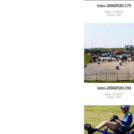
bdm-20060520-175
Date: 12-06-07
Views: 540
bdm-20060520-194
Date: 12-06-07
Views: 527