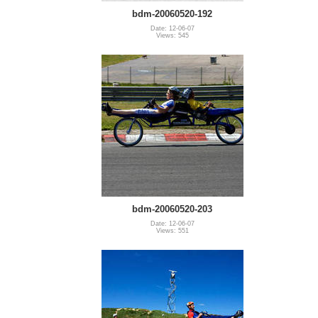
bdm-20060520-192
Date: 12-06-07
Views: 545
bdm-20060520-203
Date: 12-06-07
Views: 551