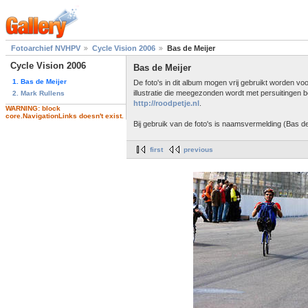
Fotoarchief NVHPV
Cycle Vision 2006
Bas de Meijer
Cycle Vision 2006
Bas de Meijer
1. Bas de Meijer
De foto's in dit album mogen vrij gebruikt worden v
illustratie die meegezonden wordt met persuitingen 
2. Mark Rullens
http://roodpetje.nl
.
WARNING: block
core.NavigationLinks doesn't exist.
Bij gebruik van de foto's is naamsvermelding (Bas de 
first
previous