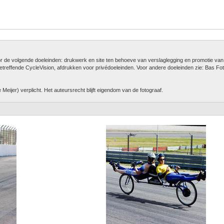
oor de volgende doeleinden: drukwerk en site ten behoeve van verslaglegging en promotie van
betreffende CycleVision, afdrukken voor privédoeleinden. Voor andere doeleinden zie: Bas Fot
Meijer) verplicht. Het auteursrecht blijft eigendom van de fotograaf.