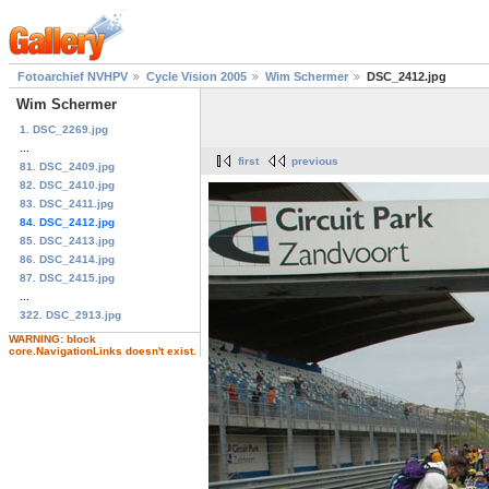
Fotoarchief NVHPV
Cycle Vision 2005
Wim Schermer
DSC_2412.jpg
Wim Schermer
1. DSC_2269.jpg
...
first
previous
81. DSC_2409.jpg
82. DSC_2410.jpg
83. DSC_2411.jpg
84. DSC_2412.jpg
85. DSC_2413.jpg
86. DSC_2414.jpg
87. DSC_2415.jpg
...
322. DSC_2913.jpg
WARNING: block
core.NavigationLinks doesn't exist.