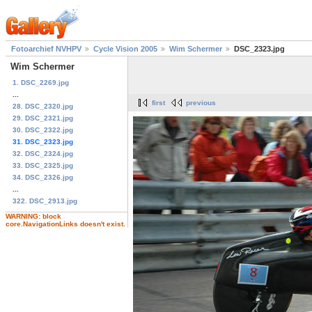
Fotoarchief NVHPV
Cycle Vision 2005
Wim Schermer
DSC_2323.jpg
Wim Schermer
1. DSC_2269.jpg
...
first
previous
28. DSC_2320.jpg
29. DSC_2321.jpg
30. DSC_2322.jpg
31. DSC_2323.jpg
32. DSC_2324.jpg
33. DSC_2325.jpg
34. DSC_2326.jpg
...
322. DSC_2913.jpg
WARNING: block
core.NavigationLinks doesn't exist.