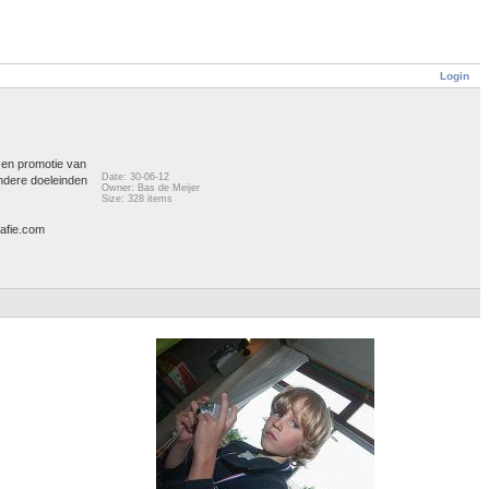
Login
 en promotie van
Date: 30-06-12
ndere doeleinden
Owner: Bas de Meijer
Size: 328 items
rafie.com