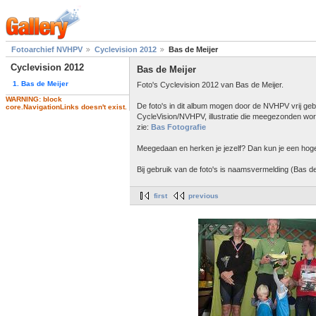
Fotoarchief NVHPV
Cyclevision 2012
Bas de Meijer
Cyclevision 2012
Bas de Meijer
1. Bas de Meijer
Foto's Cyclevision 2012 van Bas de Meijer.
WARNING: block
De foto's in dit album mogen door de NVHPV vrij ge
core.NavigationLinks doesn't exist.
CycleVision/NVHPV, illustratie die meegezonden wor
zie:
Bas Fotografie
Meegedaan en herken je jezelf? Dan kun je een hoge 
Bij gebruik van de foto's is naamsvermelding (Bas de 
first
previous