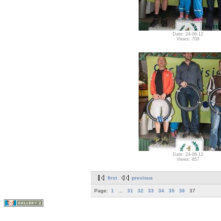
Date: 24-06-12
Views: 709
Date: 24-06-12
Views: 857
first
previous
Page:
1
...
31
32
33
34
35
36
37