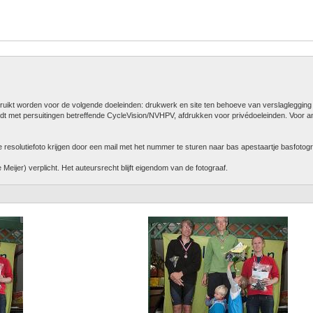
bruikt worden voor de volgende doeleinden: drukwerk en site ten behoeve van verslaglegging
dt met persuitingen betreffende CycleVision/NVHPV, afdrukken voor privédoeleinden. Voor a
resolutiefoto krijgen door een mail met het nummer te sturen naar bas apestaartje basfotog
Meijer) verplicht. Het auteursrecht blijft eigendom van de fotograaf.