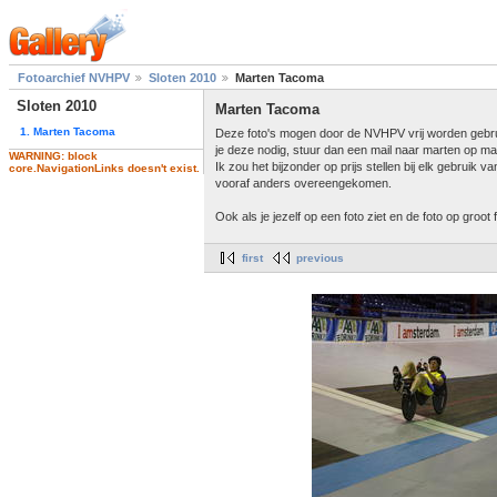
Fotoarchief NVHPV
Sloten 2010
Marten Tacoma
Sloten 2010
Marten Tacoma
1. Marten Tacoma
Deze foto's mogen door de NVHPV vrij worden gebruikt
je deze nodig, stuur dan een mail naar marten op mar
WARNING: block
Ik zou het bijzonder op prijs stellen bij elk gebruik
core.NavigationLinks doesn't exist.
vooraf anders overeengekomen.
Ook als je jezelf op een foto ziet en de foto op groo
first
previous