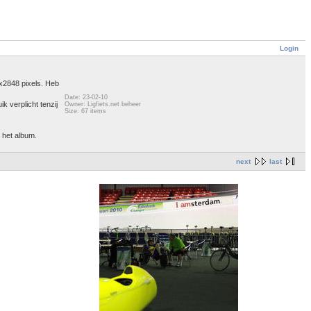
Login
2x2848 pixels. Heb
Date: 23-02-10
k verplicht tenzij
Owner: Ligfiets.net beheer
Size: 67 items
n het album.
next
last