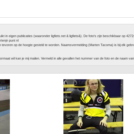
 in eigen publicaties (waaronder ligfiets.net & ligfiets&). De foto's zijn beschikbaar op 427
tenjn punt nl
 van tevoren op de hoogte gesteld te worden. Naamsvermelding (Marten Tacoma) is bij elk gebrui
t formaat wil kan je mij mailen. Vermeld in alle gevallen het nummer van de foto en de naam va